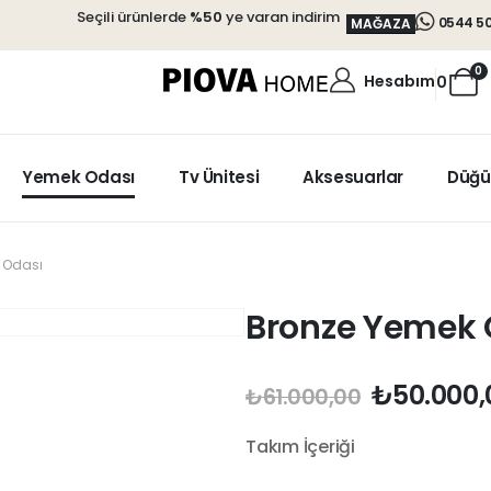
Seçili ürünlerde
%50
ye varan indirim
0544 50
MAĞAZA
0
Hesabım
0
Yemek Odası
Tv Ünitesi
Aksesuarlar
Düğü
 Odası
Bronze Yemek 
₺
50.000,
₺
61.000,00
Takım İçeriği