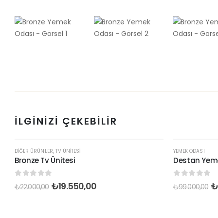
İLGINIZI ÇEKEBILIR
DIĞER ÜRÜNLER
,
TV ÜNITESI
YEMEK ODASI
Bronze Tv Ünitesi
Destan Yem
0
out of 5
0
out of 5
₺
19.550,00
₺
22.000,00
₺
99.000,00