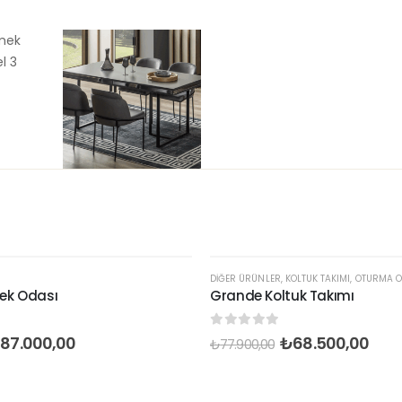
DIĞER ÜRÜNLER
,
KOLTUK TAKIMI
,
OTURMA O
ek Odası
Grande Koltuk Takımı
0
out of 5
₺
87.000,00
₺
68.500,00
₺
77.900,00