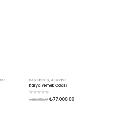
DASI
DIĞER ÜRÜNLER
,
YEMEK ODASI
Karya Yemek Odası
0
out of 5
₺
77.000,00
₺
89.000,00