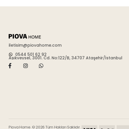
iletisim@piovahome.com
0544 501 62 92
Aşıkveysel, 3001. Cd. No:122/B, 34707 Ataşehir/İstanbul
Piova Home. © 2026 Tüm Hakları Saklıdır.