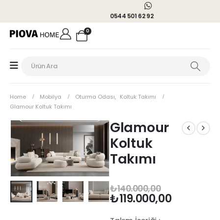
0544 501 62 92
0
Home
Mobilya
Oturma Odası
,
Koltuk Takımı
Glamour Koltuk Takımı
Glamour
Koltuk
Takımı
₺
140.000,00
₺
119.000,00