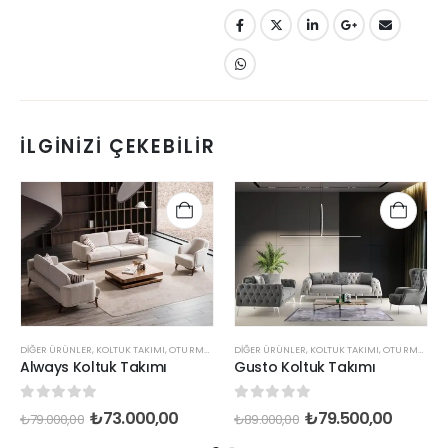
İLGINIZI ÇEKEBILIR
DIĞER ÜRÜNLER
,
KOLTUK TAKIMI
,
OTURMA ODASI
DIĞER ÜRÜNLER
,
KOLTUK TAKIMI
,
OTURMA ODASI
Always Koltuk Takımı
Gusto Koltuk Takımı
0
out of 5
0
out of 5
₺
73.000,00
₺
79.500,00
₺
79.000,00
₺
89.000,00