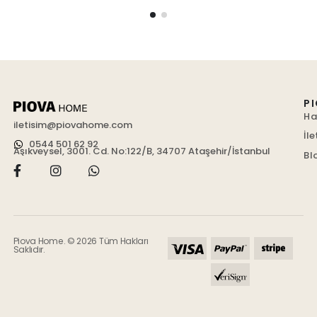
P
Ha
iletisim@piovahome.com
İle
0544 501 62 92
Aşıkveysel, 3001. Cd. No:122/B, 34707 Ataşehir/İstanbul
Bl
Piova Home. © 2026 Tüm Hakları
Saklıdır.