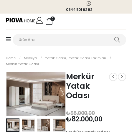
0544 501 62 92
0
Home
Mobilya
Yatak Odası
,
Yatak Odası Takımları
Merkür Yatak Odası
Merkür
Yatak
Odası
₺
98.000,00
₺
82.000,00