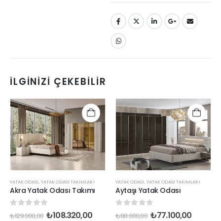
İLGINIZI ÇEKEBILIR
YATAK ODASI
,
YATAK ODASI TAKIMLARI
YATAK ODASI
,
YATAK ODASI TAKIMLARI
Akra Yatak Odası Takımı
Aytaşı Yatak Odası
0
out of 5
0
out of 5
₺
108.320,00
₺
77.100,00
₺
129.000,00
₺
88.000,00