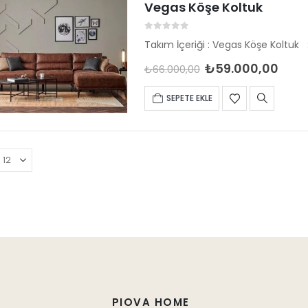
Vegas Köşe Koltuk
0
out of 5
₺
59.000,00
₺
66.000,00
SEPETE EKLE
PIOVA HOME