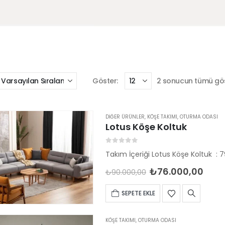
Göster:
2 sonucun tümü göst
DIĞER ÜRÜNLER
,
KÖŞE TAKIMI
,
OTURMA ODASI
Lotus Köşe Koltuk
0
out of 5
₺
76.000,00
₺
90.000,00
SEPETE EKLE
KÖŞE TAKIMI
,
OTURMA ODASI