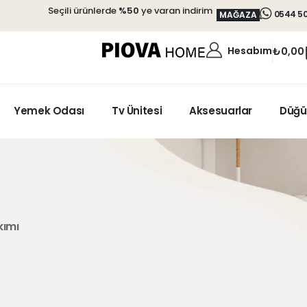
Seçili ürünlerde
%50
ye varan indirim
0544 50
MAĞAZA
Hesabım
₺
0,00
Yemek Odası
Tv Ünitesi
Aksesuarlar
Düğü
kımı