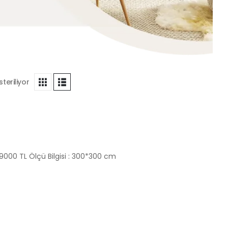
eriliyor
Takım İçeriği Lotus Köşe Koltuk : 79000 TL Ölçü Bilgisi : 300*300 cm