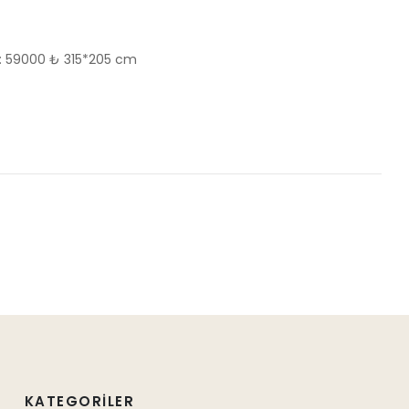
Takım İçeriği : Vegas Köşe Koltuk : 59000 ₺ 315*205 cm
KATEGORILER